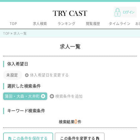
TOP
求人検索
ランキング
閲覧履歴
タイムライン
お
TOP
>
求人一覧
求人一覧
体入希望日
未設定
体入希望日を変更する
選択した検索条件
蒲田・大森・大井町
検索条件を追加
キーワード検索条件
0
検索結果
件
この条件を保存する
この条件を変更する