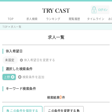
TOP
求人検索
ランキング
閲覧履歴
タイムライン
お
TOP
>
求人一覧
求人一覧
体入希望日
未設定
体入希望日を変更する
選択した検索条件
上野
検索条件を追加
キーワード検索条件
0
検索結果
件
この条件を保存する
この条件を変更する