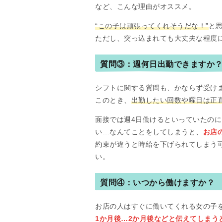
など、こんな理由がオススメ。
“この子は頑張ってくれそうだな！”
と
ただし、突っ込まれても大丈夫な程度
質問③：週何日出勤できますか
シフトに関する質問も、かならず受け
このとき、
出勤したい回数や曜日は正
面接では週4日働けるといっていたのに
い…なんてことをしてしまうと、
お店
約束が違うと時給を下げられてしまう
い。
質問④：いつから働けますか？
お店の人はすぐに働いてくれる女の子
1か月後…2か月後などと伝えてしまう