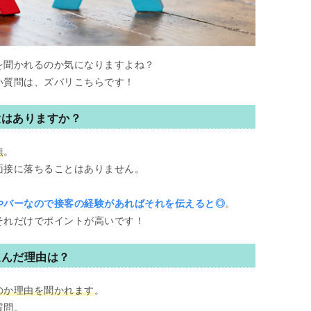
を聞かれるのか気になりますよね？
い質問は、ズバリこちらです！
験はありますか？
無
。
面接に落ちることはありません。
やバーなので接客の経験があればそれを伝えると◎
。
それだけでポイントが高いです！
選んだ理由は？
のか理由を聞かれます
。
質問。