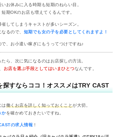
長いお休みに入る時期も短期のねらい目。
、短期OKのお店も増えてくるんです。
帰省してしまうキャストが多いシーズン。
になるので、
短期でも女の子を必要としてくれますよ！
ので、お小遣い稼ぎにもうってつけですね♪
ったら、次に気になるのはお店探しの方法。
、
お店を選ぶ手段としてはいまひとつ
なんです。
探すならココ！オススメはTRY CAST
には
働くお店を詳しく知っておくこと
が大切。
うか
を確かめておきたいですね。
 CASTの求人情報
！
キャバクラ日々紹介（旧キャバクラ派遣）のTRY18
が運