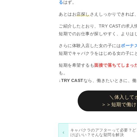
る
はず。
あとはお
店探し
さえしっかりできれば
ご紹介したとおり、TRY CASTの求人
短期でのお仕事が探しやすく、よりは
さらに体験入店した女の子には
ボーナス
短期でキャバクラをはじめる女の子に
短期を希望するも
面接で落ちてしまっ
も。
↓TRY CAST
なら、働きたいときに、働
＼体入してボ
＞＞短期で働け
キャバクラのアフターって必要？ど
けばいい？そんな疑問を解決