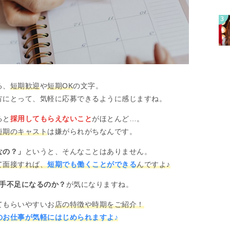
る、
短期歓迎
や
短期OK
の文字。
方にとって、気軽に応募できるように感じますね。
ると
採用してもらえないこと
がほとんど…。
短期のキャスト
は嫌がられがちなんです。
なの？」
というと、そんなことはありません。
て面接すれば、
短期でも働くことができる
んですよ♪
人手不足になるのか？
が気になりますね。
てもらいやすいお
店の特徴や時期をご紹介！
のお仕事が気軽にはじめられますよ♪