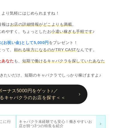
、より気軽にはじめられますね！
情報は
お店の詳細情報がどこよりも満載
。
じめやすく、ちょっとしたお
小遣い稼ぎも手軽です
♪
(お祝い金)として5,000円
をプレゼント！
とって、
頼れる味方になるのがTRY CAST
なんです。
たあなた
も、
短期で働けるキャバクラを探していたあなた
きたいだけ、短期のキャバクラでしっかり稼げますよ♪
ーナス5000円をゲット♪／
るキャバクラのお店を探す＜＜
こに行
キャバクラ未経験でも安心！働きやすいお
店が持つ3つの特長を紹介