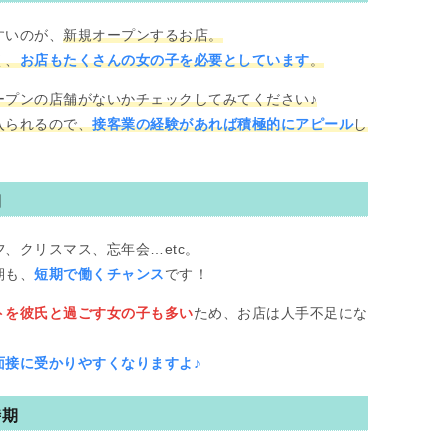
すいのが、
新規オープンするお店。
く、
お店もたくさんの女の子を必要としています
。
ープンの店舗がないかチェックしてみてください♪
入られるので、
接客業の経験があれば積極的にアピール
し
期
、クリスマス、忘年会…etc。
期も、
短期で働くチャンス
です！
トを彼氏と過ごす女の子も多い
ため、お店は人手不足にな
面接に受かりやすくなりますよ♪
時期